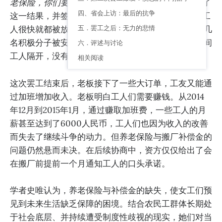
老保险，你们要跟政府去讲……
”。大部分工人们接受了
四、省会上访：最后的抗争
这一结果，并签署了同意书。12月18日清场时被抓的工
五．罢工之后：无力的悲情
人很快就都被放了出来。资方也没有开除工人。但是几
名积极分子被安排到了一间小屋子里做工，与其他车间
六．评述与讨论
工人隔开，没有加班机会，房间里还安装了摄像头。
相关阅读
这次罢工结束后，老板接下了一些大订单，工友又能通
过加班增加收入。老板明白工人们需要赚钱。从2014
年12月到2015年1月，通过赚取加班费，一些工人的月
薪甚至达到了6000人民币，工人们也因为收入的改善
而失去了继续斗争的动力。但养老保险与搬厂补偿金的
问题仍然悬而未决。在后续协商中，资方仅仅给出了会
在搬厂前提前一个月通知工人的口头承诺。
学者史唯认为，养老保险与补偿金的缺失，使女工们预
见到未来生活缺乏保障的困境。结合农民工群体长期处
于社会底层、并持续遭受制度性歧视的现实，她们对当