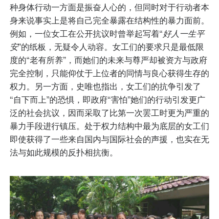
种身体行动一方面是振奋人心的，但同时对于行动者本
身来说事实上是将自己完全暴露在结构性的暴力面前。
例如，一位女工在公开抗议时曾举起写着“
好人一生平
安
”的纸板，无疑令人动容。女工们的要求只是最低限
度的“老有所养”，而她们的未来与尊严却被资方与政府
完全控制，只能仰仗于上位者的同情与良心获得生存的
权力。另一方面，史唯也指出，女工们的抗争引发了
“自下而上”的恐惧，即政府“害怕”她们的行动引发更广
泛的社会抗议，因而采取了比第一次罢工时更为严重的
暴力手段进行镇压。处于权力结构中最为底层的女工们
即使获得了一些来自国内与国际社会的声援，也实在无
法与如此规模的反扑相抗衡。