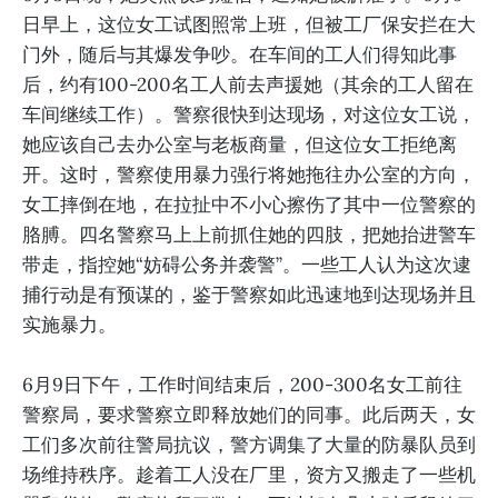
日早上，这位女工试图照常上班，但被工厂保安拦在大
门外，随后与其爆发争吵。在车间的工人们得知此事
后，约有100-200名工人前去声援她（其余的工人留在
车间继续工作）。警察很快到达现场，对这位女工说，
她应该自己去办公室与老板商量，但这位女工拒绝离
开。这时，警察使用暴力强行将她拖往办公室的方向，
女工摔倒在地，在拉扯中不小心擦伤了其中一位警察的
胳膊。四名警察马上上前抓住她的四肢，把她抬进警车
带走，指控她“妨碍公务并袭警”。一些工人认为这次逮
捕行动是有预谋的，鉴于警察如此迅速地到达现场并且
实施暴力。
6月9日下午，工作时间结束后，200-300名女工前往
警察局，要求警察立即释放她们的同事。此后两天，女
工们多次前往警局抗议，警方调集了大量的防暴队员到
场维持秩序。趁着工人没在厂里，资方又搬走了一些机