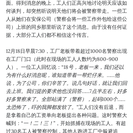
面。得到消息的晚上，工人们正高兴地讨论明天应该如
何谈判，却突然听说明天他们将会被警察带走。一些工
人从她们在安保公司（警察会将一些工作外包给这些公
司）上班的同乡那里听说了这个消息。由于没有任何证
据，大部分工人们都不相信这个传言。
12月18日早晨7:30，工厂老板带着超过1000名警察出现
在工厂门口（此时在现场的工人人数约为800-900
人）。一位工人回忆说：“
18号，老板一来，我们还以
为有什么好消息呢，谁知道带着一帮烂仔来。……他
说，为了公司，你们辛苦了。说几句好话，就让我们回
去上班。我们提的要求他也没回答
……
7点半左右，好多
好多警察来了。全部站满了（警察），起码1000个……
太恐怖了，吓的我脚都发软了。
”工人们没有后退，而
是拿着自己的工资单向老板提出各种问题。这时警察大
喊到：“
一！二！三！
”，开始抓捕在现场的工人。有超
过30名工人被警察控制，其他人跑进工厂中躲避追