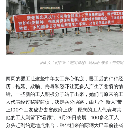
图5 女工们在罢工期间举起巨幅标语 来源：苦劳网
两周的罢工让这些中年女工身心俱疲，罢工后的种种经
历，拖延、欺骗、侮辱和恐吓让更多人产生了悲愤的情
绪。一些新的工人积极分子站了出来，她们与原来的工
人代表经过秘密商议，决定兵分两路，由几个“新人”带
上100个工友秘密去省政府上访，原来的工人代表与其
他的工人则留下“看家”。6月29日凌晨，100多名工人
分头赶到约定地点集合，乘坐租来的两辆大巴车前往省