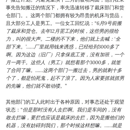
事先告知搬迁的情况下，率先迅速转移了裁床部门和货
仓部门。。这两个部门都拥有较为昂贵的机床与货品，
且大部分工人是男工。一位女工回忆说：“
6月9号前搬
了裁床和货仓。去年12月罢工的时候，这些男的很给
力，叫的很大声。二楼的不下来，他们就上去喊：‘全
部下来。’……厂里就用钱来诱惑，已经给到3000多了
啊。因为这边（旧厂）只拿保底工资，没有加班，一个
月一两千。这些人（男工）就想着那个3000多，就签
了合同了嘛。……这两个部门一搬过去，男的就剩十多
个了，都是怕死鬼，起不了浪了。因为人家要抓就抓男
的先嘛，他们就不敢动喽。
”
其他部门的工人此时出于各种原因，对事态还处于观望
状态：“
但是那时没有人去拦啊。我们是车间的，没有
敢去拦嘛，要拦也应该是裁床的去拦，因为是搬他们的
机器，没有妨碍到我们，那个时候这样想嘛。……就是