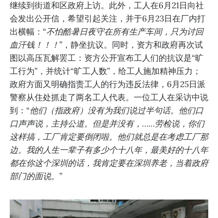
继续到街道和区政府上访。此外，工人在6月21日向社
会发出公开信，希望引起关注，并于6月23日在厂内打
出横幅：“
不怕酷暑日夜守在所有生产车间，只为讨回
血汗钱！！！
”，静坐抗议。同时，资方和政府再次试
图以高压瓦解罢工：资方公开宣布工人们的抗议是“旷
工行为”，并统计“旷工人数”，给工人施加精神压力；
政府方面又明确指责工人的行为违反法律，6月25日派
警察从住处抓走了两名工人代表。一位工人在采访中说
到：“
他们（指政府）没有为我们说过半句话。他们口
口声声说，主持公道。但是并没有，……劳检说，你们
这样搞，工厂肯定要倒闭啦。他们就总是在考虑工厂那
边。我的人生一辈子有多少个十八年，最美好的十八年
都在你这个深圳的话，我肯定要在深圳养老，当着政府
部门的面说。
”