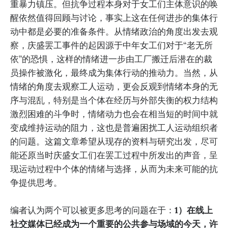
重暴力镇压。但抗争过程本身对于女工们主体意识的唤
醒依然值得回顾与讨论，事实上这在任何进步的集体行
动中都是必要的准备条件。从情绪政治的角度出发去观
察，庆盛罢工事件的起因源于中年女工们对于“老无所
依”的恐惧，这样的情绪进一步由工厂搬迁后潜在的裁
员操作被激化，最终成为集体行动的推动力。当然，从
情绪的角度去观察工人运动，更会反观到情绪本身的无
序与混乱，特别是当个体在经历与外部失衡的权力结构
激烈困难的斗争时，情绪动力也会在相当短的时间中就
变成维持运动的阻力，这也是普遍困扰工人运动组织者
的问题。这篇文章希望从现存的资料与研究出发，尽可
能还原当时庆盛女工们在罢工过程中所发出的声音，呈
现运动过程中个体的情绪与选择，从而为未来可能的抗
争提供思考。
编者认为两个可以被更多思考的问题在于：
1）在线上
社交媒体已经成为一个重要的公共参与场域的今天，许