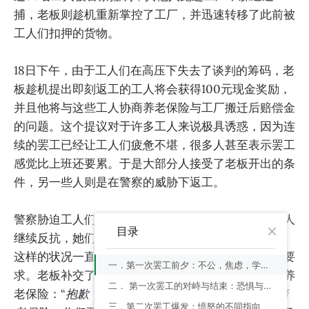
捕，老板则趁机重新掌控了工厂，并迅速转移了此前被
工人们扣押的货物。
18日下午，由于工人们在高压下失去了谈判的筹码，老
板趁机提出即刻返工的工人将会获得100元现金奖励，
并且他将与这些工人协商养老保险与工厂搬迁后赔偿金
的问题。这个提议对于许多工人来说极具诱惑，因为连
续的罢工已经让工人们疲惫不堪，很多人甚至表示罢工
感觉比上班还要累。于是大部分人接受了老板开出的条
件，另一些人则是在警察的威胁下返工。
警察胁迫工人们返回车间，并且来回巡视。但一些工人
目录
继续反抗，她们坐在车间的地板上，或故意消极怠工。
这样的状况一直持续到老板接受了工人们的一小部分要
一．第一次罢工前夕：不公，焦虑，学习与勇气
求。老板补交了过去三年的住房公积金，但拒绝补交养
二． 第一次罢工的对峙与结束：恐惧与恐惧的不同
老保险：“
抱歉，市政府并没有出台法律要求我补交养
三．第二次罢工爆发：愤怒的不同指向