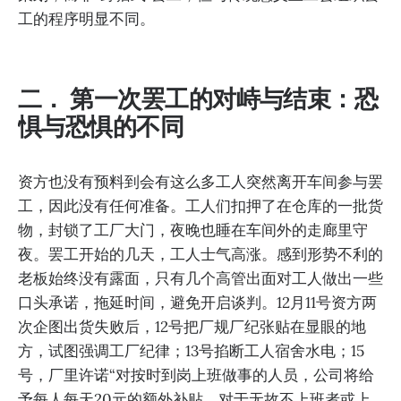
工的程序明显不同。
二． 第一次罢工的对峙与结束：恐
惧与恐惧的不同
资方也没有预料到会有这么多工人突然离开车间参与罢
工，因此没有任何准备。工人们扣押了在仓库的一批货
物，封锁了工厂大门，夜晚也睡在车间外的走廊里守
夜。罢工开始的几天，工人士气高涨。感到形势不利的
老板始终没有露面，只有几个高管出面对工人做出一些
口头承诺，拖延时间，避免开启谈判。12月11号资方两
次企图出货失败后，12号把厂规厂纪张贴在显眼的地
方，试图强调工厂纪律；13号掐断工人宿舍水电；15
号，厂里许诺“对按时到岗上班做事的人员，公司将给
予每人每天20元的额外补贴，对于无故不上班者或上