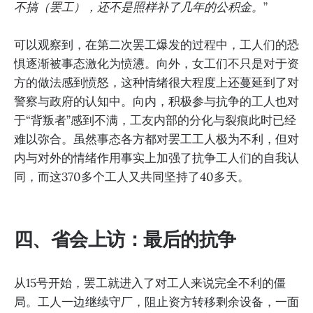
不搞（罢工），还不是照样补了几年的公积金。
”
可以观察到，在第二次罢工爆发的过程中，工人们的恐
惧逐渐被事态激化为愤懑。向外，女工们不只是对于资
方的做法感到愤怒，这种情绪很大程度上还蔓延到了对
警察与政府的认知中。向内，积极参与抗争的工人也对
于“背叛者”感到不满，工友内部的分化与裂痕此时已经
难以弥合。虽然事态各方都对罢工工人极为不利，但对
内与对外的情绪作用事实上加强了抗争工人们的自我认
同，而这370多个工人又共同坚持了40多天。
四、省会上访：最后的抗争
从15号开始，罢工就进入了对工人来说完全不利的僵
局。工人一边继续守厂，阻止资方转移剩余设备，一面