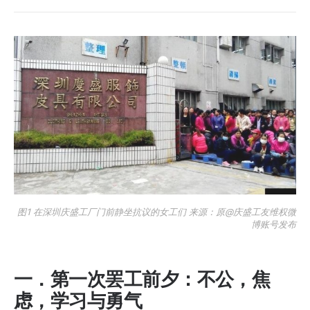
图1 在深圳庆盛工厂门前静坐抗议的女工们 来源：原@庆盛工友维权微
博账号发布
一．第一次罢工前夕：不公，焦
虑，学习与勇气