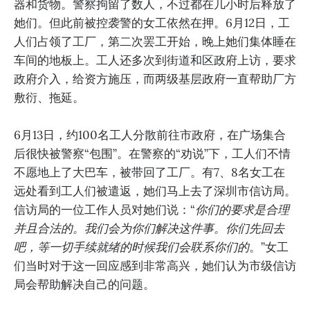
器和货物。警察拘留了数人，不过都在几小时后释放了
她们。但此前被控袭警的女工依然在押。6月12日，工
人们占领了工厂，第二次罢工开始，晚上她们集体睡在
车间的地板上。工人还多次到街道和区政府上访，要求
政府介入，给资方施压，而两级基层政府一直帮助厂方
敷衍、拖延。
6月13日，约100名工人分散前往市政府，在广场集合
后很快被警察“包围”。在警察的“劝说”下，工人们不情
不愿地上了大巴车，被带回了工厂。有7、8名女工在
远处看到工人们被遣返，她们马上去了深圳市信访局。
信访局的一位工作人员对她们说：“
你们的要求是合理
并且合法的。我们会为你们解决这件事。你们先回去
吧，等一切手续就绪的时候我们会联系你们的
。”女工
们当时对于这一回应感到非常高兴，她们认为市级信访
局会帮助解决自己的问题。