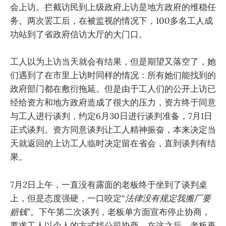
会上访。拦截访民到上级政府上访是地方政府的维稳任
务。两次罢工后，在被监视的情况下，100多名工人成
功站到了省政府信访大厅的大门口。
工人以为上访当天就会有结果，但是期望又落空了，她
们遇到了在市里上访时同样的情况：所有她们能找到的
政府部门都在敷衍拖延。但是由于工人们的公开上访已
经给资方和地方政府造成了很大的压力，资方终于同意
与工人进行谈判，约定6月30日进行谈判准备，7月1日
正式谈判。资方同意谈判让工人精神振奋，本来决定当
天就返回的上访工人临时决定留在省会，直到谈判有结
果。
7月2日上午，一直没有露面的老板终于坐到了谈判桌
上，但是态度强硬，一口咬定“
法律没有规定我搬厂要
赔钱
”。下午第二次谈判，老板单方面宣布停止协商，
要求工人以个人的方式找公司协商。在这之后，老板再