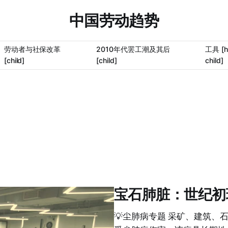
中国劳动趋势
劳动者与社保改革
2010年代罢工潮及其后
工具 [h
[child]
[child]
child]
宝石肺脏：世纪初
💡尘肺病专题 采矿、建筑