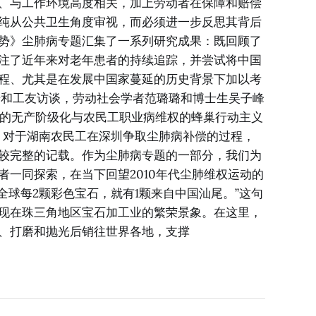
、与工作环境高度相关，加上劳动者在保障和赔偿
纯从公共卫生角度审视，而必须进一步反思其背后
势》尘肺病专题汇集了一系列研究成果：既回顾了
注了近年来对老年患者的持续追踪，并尝试将中国
程、尤其是在发展中国家蔓延的历史背景下加以考
研和工友访谈，劳动社会学者范璐璐和博士生吴子峰
完成的无产阶级化与农民工职业病维权的蜂巢行动主义
例》对于湖南农民工在深圳争取尘肺病补偿的过程，
较完整的记载。作为尘肺病专题的一部分，我们为
者一同探索，在当下回望2010年代尘肺维权运动的
“全球每2颗彩色宝石，就有1颗来自中国汕尾。”这句
现在珠三角地区宝石加工业的繁荣景象。在这里，
、打磨和抛光后销往世界各地，支撑