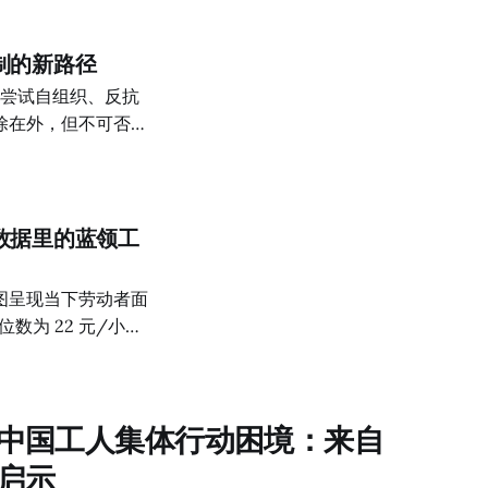
九成招聘不要求或仅
身体条件在低学历岗
在中高学历岗位中，
制的新路径
书与专业技能在少数
度上削弱了性别限
除在外，但不可否
压和剥削，正在行动起
率的下降或企业利
的行动与组织模式。这
件的变化更为直接、
下的政治环境中，这
数据里的蓝领工
、
图呈现当下劳动者面
没有行动的可能。从
为 22 元/小
近年技术行业的网络
的招聘信息中，近
过工会，成为这个时
一的岗位，其综合薪资
依赖加班、绩效、全
中国工人集体行动困境：来自
采用，尤其是在工厂
顶”等表述，提高劳
启示