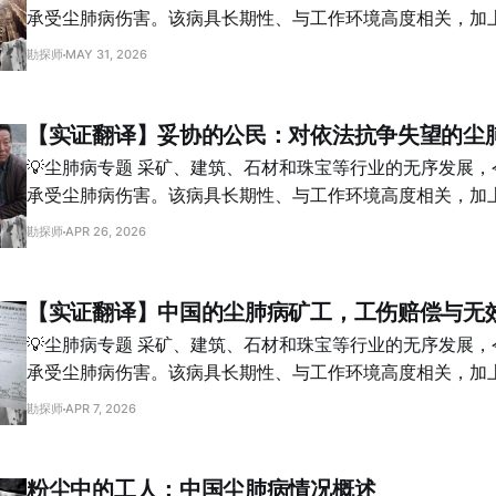
微的煤屑侵入肺的各个部分所引起的；这种病的征候是全身
承受尘肺病伤害。该病具长期性、与工作环境高度相关，加
难、吐黑色的浓痰。在某些地方这种病比较轻微，而在另一
偿方的重重困难，使我们无法单纯从公共卫生角度审视，而
勘探师
MAY 31, 2026
格兰，却是不治之症……在一切通风设备好的矿井里，这种
后的社会结构性不公。《劳动趋势》尘肺病专题汇集了一系
从通风设备好的矿井转到通风设备坏的矿井去工作的工人却
了问题初现时的维权抗争，也关注了近年来对老年患者的持
看来，这种病之所以普遍存在，应当归罪于不安装良好通风
国尘肺病问题置于全球工业化进程、尤其是在发展中国家蔓
【实证翻译】妥协的公民：对依法抗争失望的尘
主。 ——弗里德里希·恩格斯《英国工人阶级状况》，1845年
考察。 导读 本文即将发布之时，山西留神峪煤矿瓦斯爆炸事故刚刚发生，90人
💡尘肺病专题 采矿、建筑、石材和珠宝等行业的无序发展，令大量农民工终身
节） 随着现代工业发展，19世纪开始，化石燃料开采的规模
死亡的惨重事故再次将煤矿开采业和矿工处境推到公众视野
承受尘肺病伤害。该病具长期性、与工作环境高度相关，加
故放回中国煤矿业发展的历史、资本逻辑与地方发展机制中
偿方的重重困难，使我们无法单纯从公共卫生角度审视，而
勘探师
APR 26, 2026
矿工面对的危险并不只来自爆炸、坍塌等突发事故，也来自
后的社会结构性不公。《中国劳动趋势》尘肺病专题汇集了
业伤害。二者看似不同，却共同指向同一个问题：基层矿工
回顾了问题初现时的维权抗争，也关注了近年来对老年患者
排中长期缺乏足够的权力。 本文作者认为，尘肺病在中国的高发及其治疗、赔
将中国尘肺病问题置于全球工业化进程、尤其是在发展中国
【实证翻译】中国的尘肺病矿工，工伤赔偿与无
偿受限，并不只是医学或技术问题，而是权力结构严重偏向
加以考察。 导读 罹患尘肺病的工人如何看待自己的处境？如何作为抗争的主体
💡尘肺病专题 采矿、建筑、石材和珠宝等行业的无序发展，令大量农民工终身
地位的结果。改革开放以来，不受约束的市场化、采矿业结
行动？ 又如何在具体的行动中与更广泛的社会现实以及社会
承受尘肺病伤害。该病具长期性、与工作环境高度相关，加
准降低
自己的认知与抗争行为？ 这些问题不仅仅是我们如果试图去理解尘肺病劳动者
偿方的重重困难，使我们无法单纯从公共卫生角度审视，而
勘探师
APR 7, 2026
困境的核心所在，也是为了丰富我们对劳工行动本身的认知
后的社会结构性不公。《劳动趋势》尘肺病专题汇集了一系
通过对内陆农村地区（湖南涟源与重庆梁平）在农闲季节进
了问题初现时的维权抗争，也关注了近年来对老年患者的持
矿工作，而不幸患上尘肺病的农民们的抗争活动的考察，指
国尘肺病问题置于全球工业化进程、尤其是在发展中国家蔓
粉尘中的工人：中国尘肺病情况概述