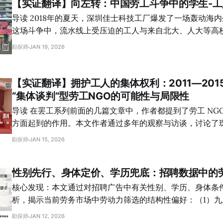
【实证翻译】向左转：中国劳工斗争中的学生-工
力，企业将“降本增效”确立为核心策略，吨钢成本下降主要
环节实现，表现为生产人员持续减少、人均产量上升以及劳务外
导读 2018年的夏天，深圳佳士科技工厂爆发了一场轰动海内外的维权斗争。在
年后大幅攀升，生产现场出现人力替代与经验断层；（3）
这场斗争中，流水线上受压迫的工人与来自北大、人大等高
息保障倍数接近 1 的财务约束下，安全维护、人力投入与设
盟。作者认为，这标志着中国劳工运动的一个历史性转折点
勘探师
JAN 19, 2026
统性挤压，现场工人对设备老化、保养不足与异常工况的经
再仅仅满足于温和的法律维权或西式的“公民社会”框架，而是
策，风险由此长期被掩盖并最终以重大事故的形式集中暴露。 关键词：包头
转”。这种“左转”背后意味着回归阶级政治、回归马克思共
铁爆炸、钢铁行业、财务分析、降本增效、职业安全 2026年1月18日发生的包头
线。虽然这场运动最终遭到了严厉的压制，许多工人和学生
【实证翻译】拥护工人的集体权利：2011—20
钢铁爆炸事故让人感到震惊与难过，10人死亡，84人受伤
价，但三个“回归”为中国工人和学生的左翼运动奠定了基础
“集体谈判”型劳工NGO的可能性与局限性
起钢铁行业安全事故。
工非政府组织的框架，毛泽东群众路线的复兴和阶级政治的
导读 在罢工系列前面的几篇文章中，作者都提到了劳工 NGO 在推动工人行动
争塑造了一个充满潜力的未来。 关键词：左翼政治，学生-工人联盟；劳工斗
方面起到的作用。本文作者通过多年的观察与访谈，讨论了
争；佳士；中国 译者：Allen 校对：事务员Z 专题导言 在中国，罢工从来没有被
NGO 在推动集体谈判过程中的贡献，以及其作为公民社会组织
勘探师
JAN 15, 2026
政府允许过。但这并不意味着工人没有行动的可能。从201
资本与政治形势的改变，独立的劳工 NGO 已成为过去。今
到2014年裕元上万工人停工，再到近年技术行业的网络串
意义何在？我们希望通过翻译这篇文章，为读者理解 2010 
以各种形式持续出现，穿过禁令、越过工会，成为这个时代
性别先行、身体定价、学历兜底：招聘数据中的
人运动潮提供更多视角，也希望未来的行动者可以了解劳工 NG
音。 本专题想探寻的问题有两个：第一，为什么罢工会发生
能”，给未来的实践带来启发。 更多关于当年劳工 NGO 的讨论，请参见劳动趋
核心发现：本文通过对招聘广告中有关性别、学历、身体条
势之前发布的翻译（链接1，链接2，链接3），以及低音近
析，揭示当前劳务市场中劳动力筛选的结构性偏好：（1）
关键词：珠三角，劳工 NGO，罢工，集体谈判，工会 译者：凉皮 校对：泡菜
别要求，其中仅约四成岗位不限性别，男性被显著优先考虑
勘探师
JAN 12, 2026
专题导言 在中国，罢工从来没有被政府允许过。但这并不意味着工人没有行动