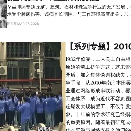
较低、本身思想和文化的相对封闭、以及内陆农村地区公民
考察。 导读 尘肺病并不是简单的医学问题，而是和劳动制度、企业责任、国家
💡尘肺病专题 采矿、建筑、石材和珠宝等行业的无序发展，令大量农民工终身
因素影响，这些农民煤矿工们表现出一种“复杂的主体性”。
治理紧密相连的社会问题。近十多年来，国内围绕职业病防
承受尘肺病伤害。该病具长期性、与工作环境高度相关，加
律
病救助不断修法、出台政策，表面上看，制度似乎正在不断
偿方的重重困难，使我们无法单纯从公共卫生角度审视，而
勘探师
MAR 27, 2026
下降。 但问题在于：制度的存在，是否真的等于保障的实现？ 这篇研究给出的
后的社会结构性不公。《劳动趋势》尘肺病专题汇集了一系
答案是否定的。作者聚焦陕西一个尘肺病高发乡镇，通过对2
了问题初现时的维权抗争，也关注了近年来对老年患者的持
度访谈，并辅以司法案例资料，揭示了一个残酷现实：对于
国尘肺病问题置于全球工业化进程、尤其是在发展中国家蔓
【系列专题】20
言，工伤保险制度虽然在法律文本上存在，却在实际运作中
考察。 导读 在中国发生的职业病中，尘肺病及其他呼吸系统疾病占比达到
可以说是“形同虚设”。劳动关系难以证明、职业病诊断程序
80%，是最普遍的职业病。截止2021年底，中国共有91万例
1982年修宪，工人罢工自
万人仍存活。从2022年后，职业性尘肺病的每年发病人数降
原始的劳工抗争方式，就未曾
但其仍然是职业病的最主要病种。哪些工人最容易得尘肺病
矛盾，加之集体谈判权缺失，
济社会因素又是什么？这是本篇文章试图回答的。 关键词：职业病、工伤、尘
争手段。从2010年南海本田
肺病、职业伤害、煤矿工 正文 一、煤工尘肺 煤工尘肺（coal workers’
业通过网络形成串联行动，罢
pneumoconiosis, CWP）指的是长期吸入煤尘导致的尘
工会体系，成为近代不容忽视的
采、处理的工人吸入煤灰
连爆发大规模罢工，不仅引发
象。十年前的学术研究已经指
的重要原因。随着最初研究成
什么资源与网络支撑？他们的