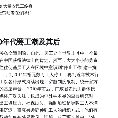
社会活动不够活跃等
他们接受国家相关法
治、工伤保险与尘肺
上劳动者在保障和赔
完善，发病人数也在
必须进一步反思其背
列研究成果：既回顾
0名患病矿工的深
续追踪，并尝试将中
大量尘肺病矿工而
延的历史背景下加以
10年代罢工潮及其后
难以触及他们，甚至
繁琐、跨地区维权成
尘肺病人，其中45
由相关条文遭删除。自此，罢工这个世界上其中一个最
低到了1万人以下，
在中国获得法律上的肯定。然而，大大小小的劳资
？背后涉及的政治经
往往使基层工人在困境中意识到“停止工作”这一抗
罢工，到2014年裕元数万工人停工，再到近年技术行
工以各种形式持续出现，穿越制度限制、绕开官方
肺病，从事煤矿相关开
基层声音。 2010年前后，广东省农民工群体接
媒体广泛关注，也成为中外学术界的重要研究对
出工资压力、社保缺失、强制加班是导致工人不满
果沉淀，研究兴趣延伸到工人的组织方式：他们有
行动如何被外界看见、理解、或干预？其中，“外