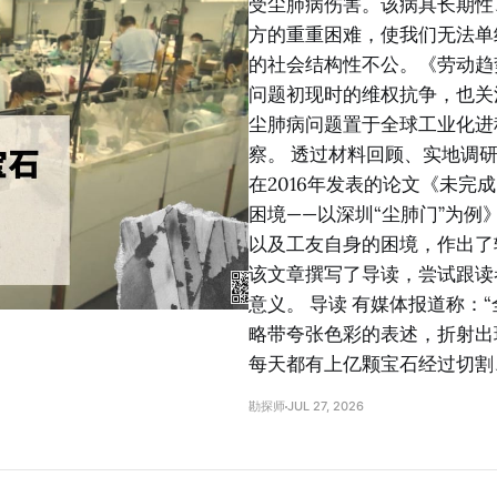
受尘肺病伤害。该病具长期性
方的重重困难，使我们无法单
的社会结构性不公。《劳动趋
问题初现时的维权抗争，也关
尘肺病问题置于全球工业化进
察。 透过材料回顾、实地调
在2016年发表的论文《未
困境——以深圳“尘肺门”为
以及工友自身的困境，作出了
该文章撰写了导读，尝试跟读
意义。 导读 有媒体报道称：
略带夸张色彩的表述，折射出
每天都有上亿颗宝石经过切割
勘探师
JUL 27, 2026