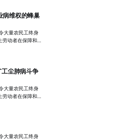
业病维权的蜂巢
上劳动者在保障和赔
必须进一步反思其背
列研究成果：既回顾
续追踪，并尝试将中
矿工尘肺病斗争
延的历史背景下加以
职业病维权的蜂巢行
圳争取尘肺病补偿的
上劳动者在保障和赔
肺病专题的一部分，
必须进一步反思其背
2010年代尘肺维
列研究成果：既回顾
续追踪，并尝试将中
中最脆弱的一环。本
延的历史背景下加以
后发生，分别由湖