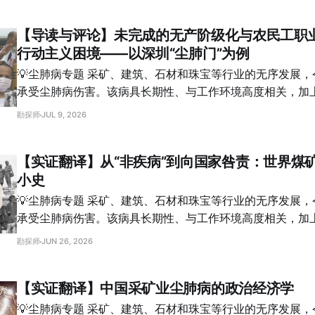
【导读与评论】未完成的无产阶级化与农民工职
行动主义困境——以深圳“尘肺门”为例
💡尘肺病专题 采矿、建筑、石材和珠宝等行业的无序发展，令大量农民工终身
承受尘肺病伤害。该病具长期性、与工作环境高度相关，加
偿方的重重困难，使我们无法单纯从公共卫生角度审视，而
勘探师
JUL 9, 2026
后的社会结构性不公。《劳动趋势》尘肺病专题汇集了一系
了问题初现时的维权抗争，也关注了近年来对老年患者的持
【实证翻译】从“非疾病”到向国家咎责：世界煤
国尘肺病问题置于全球工业化进程、尤其是在发展中国家蔓
小史
考察。 透过材料回顾、实地调研和工友访谈，劳动社会学者范璐璐和博士生吴
子峰在2016年发表的论文《未完成的无产阶级化与农民工
💡尘肺病专题 采矿、建筑、石材和珠宝等行业的无序发展，令大量农民工终身
动主义困境——以深圳“尘肺门”为例》对于湖南农民工在深
承受尘肺病伤害。该病具长期性、与工作环境高度相关，加
过程，以及工友自身的困境，作出了较完整的记载。作为尘
偿方的重重困难，使我们无法单纯从公共卫生角度审视，而
勘探师
JUN 26, 2026
我们为该文章撰写了导读，尝试跟读者一同探索，在当下回望
后的社会结构性不公。《劳动趋势》尘肺病专题汇集了一系
权运动的意义。 导读 在中国快速工业化和资本主义化的进程中，农民工长期处
了问题初现时的维权抗争，也关注了近年来对老年患者的持
于制度与市场的夹缝之中，而尘肺病工人则几乎是这一群体
【实证翻译】中国采矿业尘肺病的政治经济学
国尘肺病问题置于全球工业化进程、尤其是在发展中国家蔓
文通过追踪“深圳尘肺门”维权事件，尝试研究2009年内先
考察。 ……这种工人所特有的一种病是所谓黑痰病（black spittle），它是由细
💡尘肺病专题 采矿、建筑、石材和珠宝等行业的无序发展，令大量农民工终身