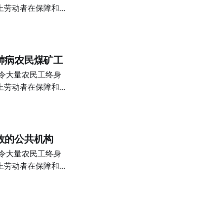
衰弱、头痛、呼吸困
上劳动者在保障和赔
些地方，特别是在苏
必须进一步反思其背
病根本看不到，可是
列研究成果：既回顾
经常害这种病。这样
续追踪，并尝试将中
设备的唯利是图的矿
延的历史背景下加以
肺病农民煤矿工
 （经本文作者删
与日
之中。如果把这场事
上劳动者在保障和赔
理解，我们会看到，
必须进一步反思其背
尘肺病这样的慢性职
一系列研究成果：既
在生产体系和制度安
的持续追踪，并尝试
家蔓延的历史背景下
效的公共机构
资本、劳工处于弱势
构变化、劳动保护标
关系互动，并重塑
上劳动者在保障和赔
必须进一步反思其背
所必要回答的。本文
列研究成果：既回顾
入家乡附近的私人煤
续追踪，并尝试将中
出：出于受教育程度
延的历史背景下加以