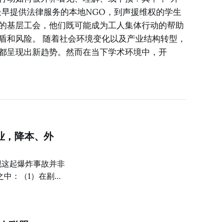
最早提供法律服务的本地NGO，到声援维权的学生
的基层工会，他们既可能成为工人集体行动的帮助
盾和风险。 随着社会环境变化以及产业结构转型，
都呈现出新趋势。然而在当下学术环境中，开
业，降本、外
发现这起爆炸事故并非
之中：（1）在剔除
 年已出现实质性亏
条件下形成“越生产
（2）面对亏损压