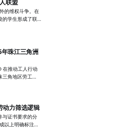
人联盟
通过压缩劳动与维护
包工时在 2022
在债务压力高企、利
校的学生形成了联
备更新在决策中被系
：新一代的抗争者不
验难以转化为有效决
开始集体“向左
钢
产主义、回归群众路
为此付出了巨大的代
15年珠江三角洲
，是近年最严重的一
。超越公民社会和劳
重新激活，为劳工斗
珠三角地区劳工
的局限性。 随着
0年南海本田罢工，
天仍旧讨论这段历史
联，工人的集体抗争
年代珠三角地区的工
不容忽视的基层声
劳动力筛选逻辑
O 的“能”与“不
？
件与证书要求的分
期推出的系列访谈。
九成以上明确标注性
，女性岗位集中于少