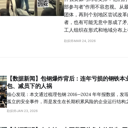
部参与者”作用不容忽视。从
团体，再到个别地区尝试改革
者，也有可能无意中形成了矛
工人组织在形式和地域分布上
勘探师
MAR 24, 2026
【数据新闻】包钢爆炸背后：连年亏损的钢铁本
包、减员下的人祸
核心发现：本文通过梳理包钢 2016—2024 年年报数据，
孤立的安全事件，而是发生在长期积累风险的企业运行结构
政府补助与投资收益后，包钢钢铁主业在 2022 年与 2024
勘探师
JAN 23, 2026
损，板材等核心产品毛利率转负，在重资产产线难以停机的
越亏损”的运行状态，使经营压力持续向生产系统内部传导；