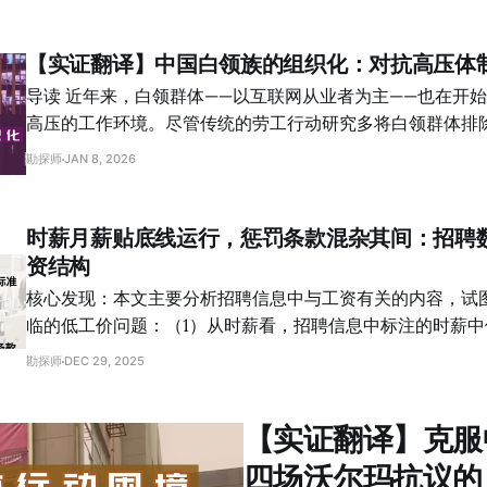
数“女性化”工种。（2）学历在多数岗位中并非核心门槛，
的可能。从2010年南海本田罢工，
要求初中及以下学历，但学历越高，性别限制越少。（3）
位中被高度强调，成为替代学历与技能的主要筛选工具，而
【实证翻译】中国白领族的组织化：对抗高压体
身体要求则转化为对外观、仪容和“形象”的规范。（4）证
导读 近年来，白领群体——以互联网从业者为主——也在开始尝试自组织、反抗
岗位中为劳动者提供了相对稳定的就业通道，尤其在一定程
高压的工作环境。尽管传统的劳工行动研究多将白领群体排
制，但这类岗位数量非常有限。 关键词：性别要求、学历门槛、身体条件、证
认，从“996.icu”到后来的“极越事件”，中国白领族面对高
勘探师
JAN 8, 2026
书、招聘偏好、劳动分层 过去两年，全球经济增速都在放缓，或者更严酷地
来。 本文作者梳理了中国白领的组织化过程。与上个十年以劳工 NGO 为主导
说，是在面临系统性的危机。而危机不只是表现为GDP增长
的劳工组织模式不同，白领更多采用“去中心化 + 网络化”
润、进出口数额的变化。在基层的工作场所内，基本劳动条
一模式固然有其局限性，难以有长期的积累与沉淀，但在当
时薪月薪贴底线运行，惩罚条款混杂其间：招聘
迫切地落在工人身上。 从工友间口耳相传的说法里，我们总会听到类似的描
一模式的灵活性和群众潜力，可能会引出工人行动的新出路。 关键词：白领
资结构
述：岗位变少了、工价下降了、年龄限制提高了，
科技从业者、996、互联网、社会运动 译者：kobayashi 校对：泡菜 专题导言
核心发现：本文主要分析招聘信息中与工资有关的内容，试
在中国，罢工从来没有被政府允许过。但这并不意味着工人
临的低工价问题：（1）从时薪看，招聘信息中标注的时薪中位数
2010年南海本田罢工，到2014年裕元上万工人停工，再到
时，低于多地现行的最低小时工资标准。（2）在列出月薪
勘探师
DEC 29, 2025
串联，工人的集体抗争以各种形式持续出现，穿过禁令、越
70% 同时标注了“保底薪资”和“综合薪资”，且超过四分之
代不容忽视的基层声音。 本专题想探寻的问题有两个：
达到保底薪资的 1.5 倍以上，显示劳动者收入中有相当比例
【实证翻译】克服
勤奖等不稳定因素。（3）计件工资在多个行业中仍被广泛
普工、技工及快递配送等岗位中，通过“多劳多得”、“上不封
四场沃尔玛抗议的