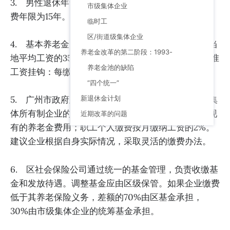
3. 男性退休年龄为60岁，女性退休年龄为55岁，缴
市级集体企业
费年限为15年。对于病残工人，可以灵活处理。
临时工
区/街道级集体企业
4. 基本养老金为城镇集体所有制企业职工退休当年当
养老金改革的第二阶段：1993-
地平均工资的35%。补充养老金与缴费年限和最终标准
养老金池的缺陷
工资挂钩：每缴费一年，补贴标准工资的1%。
“四个统一”
新退休金计划
5. 广州市政府建议企业采用相同的缴费比例。市属集
体所有制企业的缴费基数应为工资总额的23.5%加上现
近期改革的问题
有的养老金费用；职工个人缴费按月缴纳工资的2%。
建议企业根据自身实际情况，采取灵活的缴费办法。
6. 区社会保险公司通过统一的基金管理，负责收缴基
金和发放待遇。调整基金应由区级保管。如果企业缴费
低于其养老保险义务，差额的70%由区基金承担，
30%由市级集体企业的统筹基金承担。