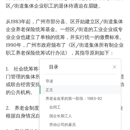
区/街道集体企业职工的退休待遇迫在眉睫。
从1983年起，广州市部分县、区开始建立区/街道集体
企业养老保险统筹基金。一些区/街道的工业企业或专
业企业也建立了单独的统筹，并实行统一的缴费标准。
1990年，广州市政府颁布了《区/街道集体所有制企业
职工养老保险统筹试行办法》，其指导原则如下：
目录
1. 社会统筹将在区一级实施，涵盖由区/街道行政部
门管理的集体所有制企业的长期工人，包括承包、租赁
导读
或联合经营安排的企业、合资企业和不由政府拨款资助
正文
的公共机构。
养老金改革的第一阶段：1983-92
2. 养老金制度将设立两级福利：法定基本福利和企业
合同工
根据自身情况自愿提供的补充福利。
国企长期工人
劳动公司的雇员