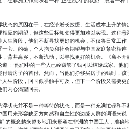
，在非洲工作意味着一种“正在成为”的状态，或者一种“
浮状态的原因在于，在经济增长放缓、生活成本上升的情
现相应的期望，但这些目标却变得更加难以实现。这种悬
种人生阶段，他们不断寻找更好的机会，不仅将日常工作
置一旁。的确，个人抱负和社会期望与中国家庭紧密相连
性，背井离乡，不断流动，以寻找更好的机会。《离不开
论道：“他们中的一些人已经赚够了钱可以结婚成家。他
能付清房子的首付。然而，当他们挣够买房子的钱时，孩子
个人生阶段，回国似乎触手可及，但下一个阶段又需要更
他们内心渴望回去。
悬浮状态并不是一种等待的状态，而是一种充满忙碌和不
国用来形容缺乏方向感和自主性的边缘人群的词语来说，就
一族” 的概念越来越多地用来形容在非洲的中国工人，准确