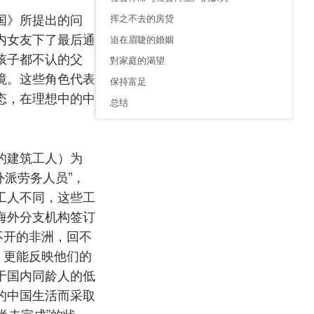
国》所提出的问
挥之不去的房贷
内女友下了最后通
迫在眉睫的婚姻
孩子都不认的父
對家庭的渴望
境。这些角色代表
保持富足
态，在理想中的中
总结
的建筑工人）为
外派劳务人员”，
工人不同，这些工
海外分支机构签订
不开的非洲，回不
，更能反映他们的
于国内同龄人的低
的中国生活而采取