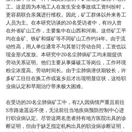
工。这是因为本地工人在发生安全事故或工资纠纷时，
更容易联合亲属进行维权。因此，矿工群体以外来务工
人员为主。在本研究访谈的20名受访者中，有19人曾
在外省矿山工作，主要集中在山西和河南。这些矿工平
均在金矿、铁矿和煤矿等不同矿山工作约14年。由于流
动性高，用人单位通常不与其签订劳动合同，工资也以
现金形式发放。本研究中20名尘肺病矿工均未能提供
劳动关系证明。他们主要从事爆破工等岗位，工作环境
粉尘浓度高、劳动时间长。由于尘肺病潜伏期较长，许
多矿工往往在换工作或返乡后才出现明显症状，这给职
业病认定和早期治疗带来极大困难。
在受访的20名尘肺病矿工中，有2人因病情严重且前往
S市路途遥远不便，无法前往当地疾病预防控制中心进
行职业病认定。尽管这两名患者持有地方医院出具的诊
断证明，但由于缺乏指定机构出具的职业病诊断证明，