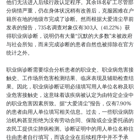
他们无法进入后续行政认定程序。其余18名矿工尽管部
分病情严重，仍在身体状况稍有改善后，克服困难在户
籍所在地的地级市完成了诊断。然而根据大爱清尘早前
发表的报告，735名调查对象仅有303人（41.22%）获
得职业病诊断，说明仍有大量“沉默的大多数”未被政府
与社会所知，而未完成诊断的患者自然也被排除在官方
统计之外。
职业病诊断需要综合分析患者的职业史、职业病危害接
触史、工作场所危害检测结果、临床表现及辅助检查结
果。因此，职业病诊断证明必须填写用人单位名称及职
业危害接触史，这意味着该疾病被认定为由特定企业中
的职业危害因素所致。据“大爱清尘”报告，仅有7.90%
的患者由用人单位填写相关信息。过去，一些职业病防
治机构甚至拒绝为没有劳动合同、保险或企业委托函的
农民工提供尘肺病检测。诊断证明中的用人单位名称往
往由患者自行填写，而该企业在后续程序中并不予承