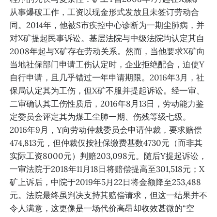
从事爆破工作，工资以现金形式发放且未签订劳动合
同。2014年，他被S市疾控中心诊断为一期尘肺病，并
对X矿提起民事诉讼。基层法院与中级法院均认定其自
2008年起与X矿存在劳动关系。然而，当他要求X矿向
当地社保部门申请工伤认定时，企业拒绝配合，迫使Y
自行申请，且几乎错过一年申请期限。2016年3月，社
保局认定其为工伤，但X矿不服并提起诉讼。经一审、
二审确认其工伤性质后，2016年8月13日，劳动能力鉴
定委员会评定其为煤工尘肺一期、伤残等级七级。
2016年9月，Y向劳动仲裁委员会申请仲裁，要求赔偿
474,813元，但仲裁仅按社保缴费基数4730元（而非其
实际工资8000元）判赔203,098元。随后Y提起诉讼，
一审法院于2018年11月18日将赔偿提高至301,518元；X
矿上诉后，中院于2019年5月22日将金额降至253,488
元。法院最终虽判决支持其赔偿请求，但这一结果并不
令人满意，这更像是一场代价高昂却收效甚微的“空