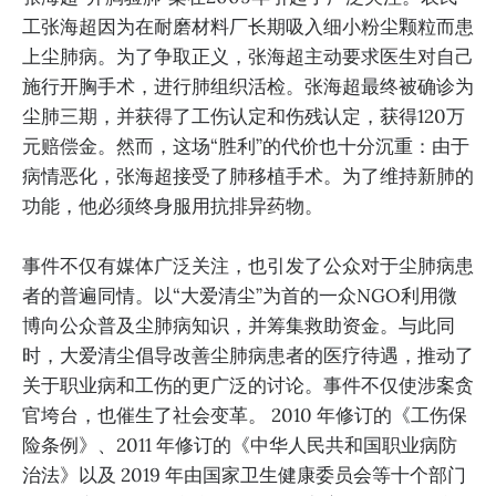
工张海超因为在耐磨材料厂长期吸入细小粉尘颗粒而患
上尘肺病。为了争取正义，张海超主动要求医生对自己
施行开胸手术，进行肺组织活检。张海超最终被确诊为
尘肺三期，并获得了工伤认定和伤残认定，获得120万
元赔偿金。然而，这场“胜利”的代价也十分沉重：由于
病情恶化，张海超接受了肺移植手术。为了维持新肺的
功能，他必须终身服用抗排异药物。
事件不仅有媒体广泛关注，也引发了公众对于尘肺病患
者的普遍同情。以“大爱清尘”为首的一众NGO利用微
博向公众普及尘肺病知识，并筹集救助资金。与此同
时，大爱清尘倡导改善尘肺病患者的医疗待遇，推动了
关于职业病和工伤的更广泛的讨论。事件不仅使涉案贪
官垮台，也催生了社会变革。 2010 年修订的《工伤保
险条例》、2011 年修订的《中华人民共和国职业病防
治法》以及 2019 年由国家卫生健康委员会等十个部门