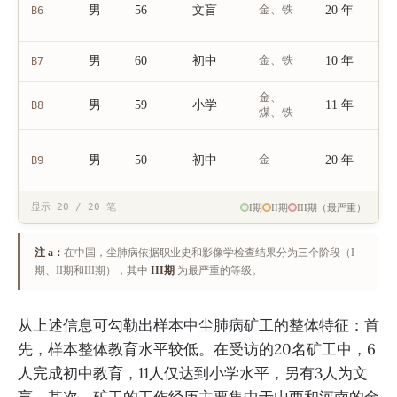
男
56
文盲
金、铁
20 年
B6
男
60
初中
金、铁
10 年
B7
金、
男
59
小学
11 年
B8
煤、铁
男
50
初中
金
20 年
B9
显示 20 / 20 笔
I期
II期
III期（最严重）
注 a：
在中国，尘肺病依据职业史和影像学检查结果分为三个阶段（I
期、II期和III期），其中
III期
为最严重的等级。
从上述信息可勾勒出样本中尘肺病矿工的整体特征：首
先，样本整体教育水平较低。在受访的20名矿工中，6
人完成初中教育，11人仅达到小学水平，另有3人为文
盲。其次，矿工的工作经历主要集中于山西和河南的金