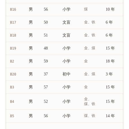
男
56
小学
煤
10 年
B16
男
50
文盲
金、铁
6 年
B17
男
51
文盲
金、铁
6 年
B18
男
48
小学
金、煤
15 年
B19
男
59
小学
金
18 年
B2
男
37
初中
金、煤
3 年
B20
男
57
小学
金
15 年
B3
金、
男
52
小学
15 年
B4
煤、铁
男
56
小学
煤、铁
14 年
B5