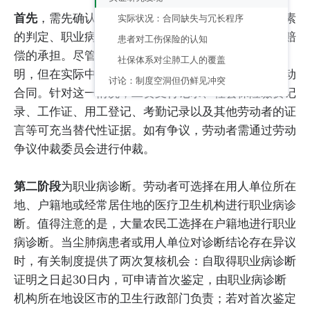
首先
，需先确认劳动关系。这直接关系到致病危害因素
实际状况：合同缺失与冗长程序
的判定、职业病诊断阶段所需材料，以及相关费用与赔
患者对工伤保险的认知
偿的承担。尽管正式劳动合同在法律上是最有力的证
社保体系对尘肺工人的覆盖
明，但在实际中，多数用人单位并未与农民工签订劳动
讨论：制度空洞但仍鲜见冲突
合同。针对这一情况，工资支付记录、社会保险缴费记
录、工作证、用工登记、考勤记录以及其他劳动者的证
言等可充当替代性证据。如有争议，劳动者需通过劳动
争议仲裁委员会进行仲裁。
第二阶段
为职业病诊断。劳动者可选择在用人单位所在
地、户籍地或经常居住地的医疗卫生机构进行职业病诊
断。值得注意的是，大量农民工选择在户籍地进行职业
病诊断。当尘肺病患者或用人单位对诊断结论存在异议
时，有关制度提供了两次复核机会：自取得职业病诊断
证明之日起30日内，可申请首次鉴定，由职业病诊断
机构所在地设区市的卫生行政部门负责；若对首次鉴定