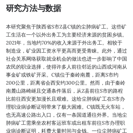
研究方法与数据
本研究聚焦于陕西省S市Z县C镇的尘肺病矿工。这些矿
工生活在一个以外出务工为主要经济来源的贫困乡镇。
2021年，当地约70%的收入来源于外出务工。相较于
制造业，矿业因工资水平更高而更受青睐。此外，通过
社会关系网络获取就业机会的做法也进一步影响了中国
农民的职业选择，使得许多人前往邻近的山西或河南从
事金矿或铁矿开采。C镇位于秦岭南麓，距离S市约
200公里，距离省会西安约300公里。然而，由于秦岭
南麓山路崎岖且交通条件落后，从Z县前往S市的路程
比前往西安更加漫长且艰难。这给尘肺病矿工在S市办
理职业病诊断证明带来了极大困难。C镇既无火车站，
也无高速公路出入口，仅有一条国道通往外界。当地尘
肺病矿工需乘坐农村客运班车或出租车前往S市办理职
业病诊断证明，耗费大量时间与金钱。一位尘肺病矿工