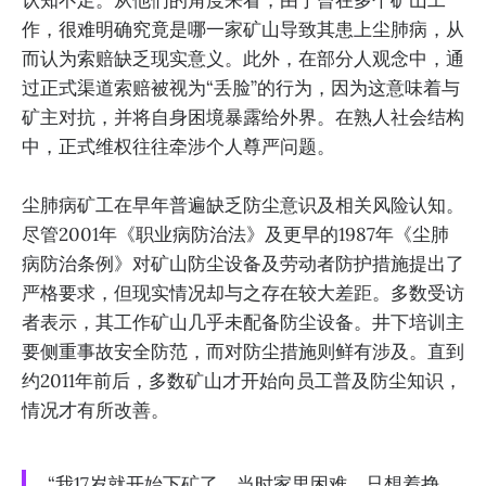
作，很难明确究竟是哪一家矿山导致其患上尘肺病，从
而认为索赔缺乏现实意义。此外，在部分人观念中，通
过正式渠道索赔被视为“丢脸”的行为，因为这意味着与
矿主对抗，并将自身困境暴露给外界。在熟人社会结构
中，正式维权往往牵涉个人尊严问题。
尘肺病矿工在早年普遍缺乏防尘意识及相关风险认知。
尽管2001年《职业病防治法》及更早的1987年《尘肺
病防治条例》对矿山防尘设备及劳动者防护措施提出了
严格要求，但现实情况却与之存在较大差距。多数受访
者表示，其工作矿山几乎未配备防尘设备。井下培训主
要侧重事故安全防范，而对防尘措施则鲜有涉及。直到
约2011年前后，多数矿山才开始向员工普及防尘知识，
情况才有所改善。
“我17岁就开始下矿了。当时家里困难，只想着挣