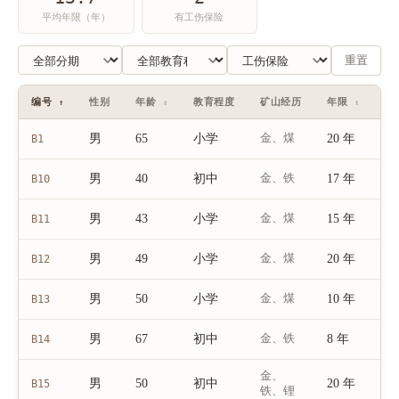
平均年限（年）
有工伤保险
重置
编号
性别
年龄
教育程度
矿山经历
年限
工
↑
↕
↕
男
65
小学
金、煤
20 年
B1
男
40
初中
金、铁
17 年
B10
男
43
小学
金、煤
15 年
B11
男
49
小学
金、煤
20 年
B12
男
50
小学
金、煤
10 年
B13
男
67
初中
金、铁
8 年
B14
金、
男
50
初中
20 年
B15
铁、锂