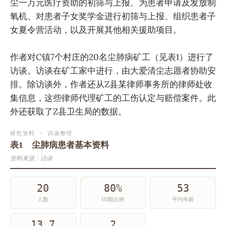
尘一万元医疗资助的初筛与上报、为患者申请及发放制
氧机、对患者子女奖学金进行初筛与上报、组织患者子
女夏令营活动，以及开展其他相关援助项目。
作者对C镇7个村庄的20名尘肺病矿工（见表1）进行了
访谈。访谈在矿工家中进行，由大爱清尘志愿者协助安
排。除访谈外，作者还从Z县某律师事务所的律师处收
集信息，这些律师代理矿工的工伤认定与赔偿案件。此
外还获取了Z县卫生局的数据。
研究资料 · 访谈整理
表1 尘肺病患者基本资料
资料来源：访谈
20
80%
53
人数
III期比例
平均年龄
13.7
2