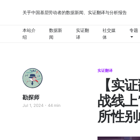
关乎中国基层劳动者的数据新闻、实证翻译与分析报告
本站介
数据新
实证翻
社交媒
专题
绍
闻
译
体
实证翻译
【实证
战线上
勘探师
Jul 1, 2024
44 min
所性别