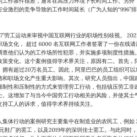
工作条件很差，通常在高压力环境下长时间工作。另外，Li
业激烈的竞争导致的工作时间延⻓（广为人知的“996”
。
7”劳工运动来审视中国互联网行业的职场性别歧视。 2021
场文化， 超过 6000 名互联网工作者签署了一份在线
调查他们认为的工作场所性犯罪，并实施多项制度性措施
政策变化。这个案例值得学术界关注，原因有二。首先，
，拥有超过20万名员工。因此，阿里巴巴的员工组织可以
德和职场文化产生重大影响。其次，研究人员指出，中国
强制性和压制性的方式来管理劳工行动，包括镇压劳工非
士。这增加了与当今中国劳工行动相关的⻛险，并使其士
支持工人的诉求，值得学术界持续关注。
集体行动的案例研究主要集中在制造业的农⺠工，例如 20
年裕元鞋厂的罢工，以及2019年的深圳佳士罢工。与此同时