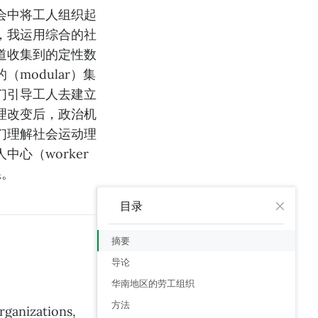
会中将工人组织起
，我运用综合的社
道收集到的定性数
modular）集
们引导工人去建立
理改变后，政治机
们理解社会运动理
心（worker
系。
目录
摘要
导论
华南地区的劳工组织
方法
izations,