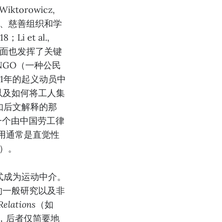
ktorowicz,
构、慈善组织和学
 et al.,
型方面也发挥了关键
解MLNGO（一种公民
1年的起义动员中
否以及如何将工人集
如后文解释的那
一个由中国劳工律
使用通常是直觉性
5）。
式成为运动中介。
的一般研究以及非
elations
（如
论，后者仅简要地