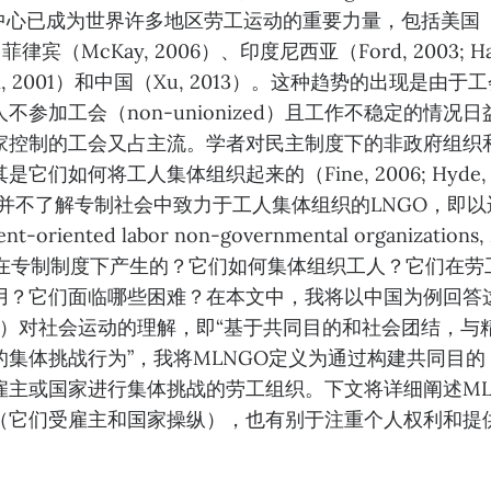
中心已成为世界许多地区劳工运动的重要力量，包括美国（Hyd
）、菲律宾（McKay, 2006）、印度尼西亚（Ford, 2003; Ha
yn, 2001）和中国（Xu, 2013）。这种趋势的出现是由
不参加工会（non-unionized）且工作不稳定的情况
家控制的工会又占主流。学者对民主制度下的非政府组织
们如何将工人集体组织起来的（Fine, 2006; Hyde, 200
们并不了解专制社会中致力于工人集体组织的LNGO，即
-oriented labor non-governmental organizatio
如何在专制制度下产生的？它们如何集体组织工人？它们在劳
用？它们面临哪些困难？在本文中，我将以中国为例回答
011: 9）对社会运动的理解，即“基于共同目的和社会团结，
的集体挑战行为”，我将MLNGO定义为通过构建共同目
雇主或国家进行集体挑战的劳工组织。下文将详细阐述ML
（它们受雇主和国家操纵），也有别于注重个人权利和提