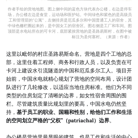
作者手绘的营地地图。图上侧中间的蓝色方块代表办公楼，右边是停车
场，办公楼左边是食堂，运动场和医护站。中间绿色和紫色的是高级员
工和管理层的“公寓”，左侧排房是厄瓜多尔和中国普通工人的宿舍，其
中绿色栅栏圈起来的，是中国女工的宿舍区。图右侧是工厂和车间。图
顶部是水电站所在的可卡河，底部紧挨营地的是圣路易斯村，在图中被
标注为圣何塞村。（来源：作者）
这里以毗邻的村庄圣路易斯命名。营地是四个工地的总
部，这里住着工程师、商务和行政人员，以及负责在可
卡河上建设水引流隧道的中国和厄瓜多尔工人。项目开
始前，中国水电就精心规划了营地的空间布局，设计团
队进行了几轮修改，以适应当地住房标准。他们为不同
类型的住房划定了清晰的边界，如女性宿舍周围的围
栏。尽管建筑质量比规划里的要高，中国水电仍然坚
持，
基于员工的职业、国籍和性别，给他们工作和生活
的空间划立严格的“父权”（patriachal）边界
。
办公楼是营地里最显眼的建筑，也是工作和生活的中心