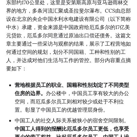
东部约170公里处，这里是安第斯高原与亚马逊雨林交
界的地方，多条河流汇聚成圣拉斐尔瀑布。CCS由总部
设在北京的央企中国水利水电建设有限公司（以下简称
中水）承建，资金来源是中国政府给厄瓜多尔的17亿美
元贷款，厄瓜多尔同意通过原油出口偿还债务。这篇文
章主要通过一些采访与观察的结果，展示了工程营地如
何通过空间的规划，划分不同国籍、工种和性别的工
人，并达成对他们生活与工作的管控。部分内容重点摘
要如下：
营地根据员工的职业、国籍和性别划定了不同类型
住房的边界。
办公楼中，中国员工享有较大的办公
空间，而厄瓜多尔员工则相对较少或处于不利位
置。彰显了中国员工的优越管理层身份。
中国工人的社交人际关系被狭小的宿舍空间限制。
中国工人得到的报酬比厄瓜多尔员工更低，也享受
更少的劳工权益
。
比起厄瓜多尔员工，中国工人没