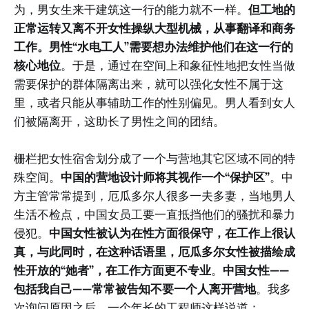
为，男女生来干建筑这一行的能力就不一样。
但工地的
正常运转又离不开女性操纵大型机械，从事翻译和商务
工作。男性“水电工人”需要想办法维护他们在这一行的
核心地位
。于是，通过在空间上和象征性地把女性当做
需要保护的群体隔离出来，就可以强化女性不属于这
里，或者只能从事辅助工作的性别偏见。男人看到女人
们被隔离开，这助长了男性之间的团结。
栅栏把女性宿舍划分成了一个与营地其它区域不同的特
殊空间。
中国的营地设计师将其视作一个“保护区”
。中
方主管常常提到，厄瓜多尔人很多一夫多妻，当地男人
生活不检点，中国女员工要一直抵挡他们的骚扰和暴力
侵犯。
中国女性被认为在性方面很保守，在工作上很认
真，与此同时，在这种话语里，厄瓜多尔女性被描绘成
性开放的“她者”，在工作方面更不专业
。
中国女性——
包括我自己——常常被告知不要一个人离开营地
。我多
次询问原因之后，一个年长的工程师这样说道：