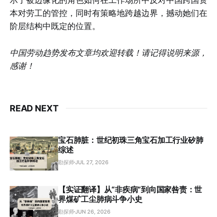
示了被边缘化的角色如何在工作场所中反对中国跨国资
本对劳工的管控，同时有策略地跨越边界，撼动她们在
阶层结构中既定的位置。
中国劳动趋势发布文章均欢迎转载！请记得说明来源，
感谢！
READ NEXT
宝石肺脏：世纪初珠三角宝石加工行业矽肺
综述
勘探师
JUL 27, 2026
【实证翻译】从“非疾病”到向国家咎责：世
界煤矿工尘肺病斗争小史
勘探师
JUN 26, 2026