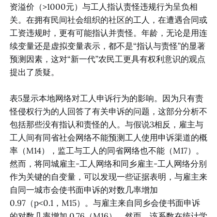
资溢价（>1000元）与工人指认责怪违规行为呈负相
关。在拥有民间社会组织的社区的工人，在遭遇合同或
工资违规时，更有可能指认并责怪。年龄，无论是用连
续变量还是虚拟变量表示，都不是“指认与责怪”的显著
预测因素，这对“新一代”农民工更具有权利意识的观点
提出了质疑。
表5显示本地网络对工人申诉行为的影响。因为只有责
怪侵权行为的人回答了有关申诉的问题，这部分分析不
包括那些没有指认和责怪的人。与假说3相反，雇主与
工人间有同省社会网络不能预测工人使用申诉渠道的概
率（M14），监工与工人的同省网络也不能（M17）。
然而，将同城雇主-工人网络和同乡雇主-工人网络分别
作为关键的自变量，可以发现一些证据表明，与雇主来
自同一城市会使书面申诉的对数几率增加
0.97（p<0.1，M15）。与雇主来自同乡会使书面申诉
的对数几率增加 0.76（M16）。然而，该系数在统计学