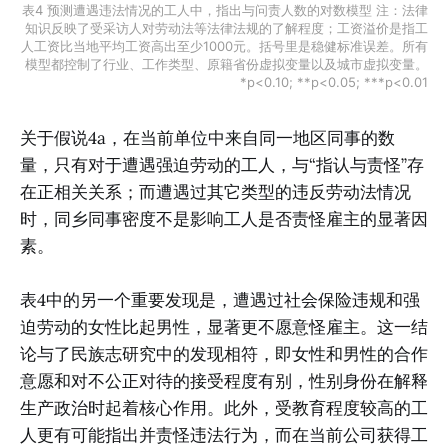
表4 预测遭遇违法情况的工人中，指出与问责人数的对数模型 注：法律
知识反映了受采访人对劳动法等法律法规的了解程度；工资溢价是指工
人工资比当地平均工资高出至少1000元。括号里是稳健标准误差。所有
模型都控制了行业、工作类型、原籍省份虚拟变量以及城市虚拟变量。
*p<0.10; **p<0.05; ***p<0.01
关于假说4a，在当前单位中来自同一地区同事的数
量，只有对于遭遇强迫劳动的工人，与“指认与责怪”存
在正相关关系；而遭遇过其它类型的违反劳动法情况
时，同乡同事密度不是影响工人是否责怪雇主的显著因
素。
表4中的另一个重要发现是，遭遇过社会保险违规和强
迫劳动的女性比起男性，显著更不愿意怪雇主。这一结
论与了民族志研究中的发现相符，即女性和男性的合作
意愿和对不公正对待的接受程度有别，性别身份在解释
生产政治时起着核心作用。此外，受教育程度较高的工
人更有可能指出并责怪违法行为，而在当前公司获得工