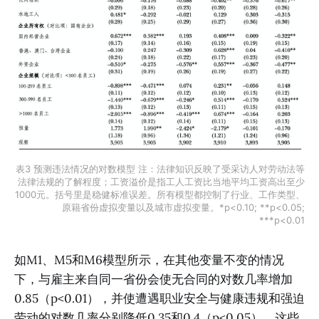
表3 预测违法情况的对数模型 注：法律知识反映了受采访人对劳动法等
法律法规的了解程度；工资溢价是指工人工资比当地平均工资高出至少
1000元。括号里是稳健标准误差。所有模型都控制了行业、工作类型、
原籍省份虚拟变量以及城市虚拟变量。*p<0.10; **p<0.05;
***p<0.01
如M1、M5和M6模型所示，在其他变量不变的情况
下，与雇主来自同一省份会使无合同的对数几率增加
0.85（p<0.01），并使遭遇职业安全与健康违规和强迫
劳动的对数几率分别降低0.35和0.4（p<0.05）。这些