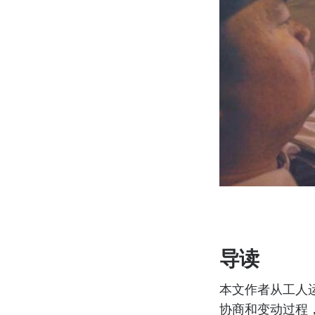
导读
本文作者从工人
协商和变动过程