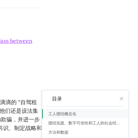
ction between
目录
滴滴的 “自驾租
但他们还是设法集
工人团结概念化
的欺骗，并进一步
团结实践、数字可供性和工人的社会经济特征
共识、制定战略和
方法和数据