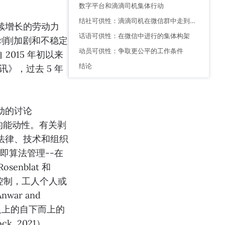
数字平台和滴滴司机集体行动
结社可供性：滴滴司机在微信群中走到一起
续增长的劳动力
话语可供性：在微信中进行的集体构架
化、剥削加剧和不稳定
动员可供性：争取更公平的工作条件
2015 年初以来
结论
》，过去 5 年
动的讨论
人的能动性。有关剥
法律、技术和组织
-即算法管理--在
nblat 和
算法控制，工人个人或
r and
意义上的自下而上的
k, 2021）。