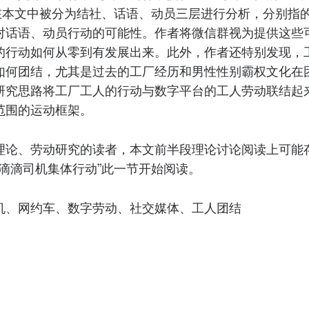
，在本文中被分为结社、话语、动员三层进行分析，分别指
对话语、动员行动的可能性。作者将微信群视为提供这些
的行动如何从零到有发展出来。此外，作者还特别发现，
如何团结，尤其是过去的工厂经历和男性性别霸权文化在
研究思路将工厂工人的行动与数字平台的工人劳动联结起
范围的运动框架。
理论、劳动研究的读者，本文前半段理论讨论阅读上可能
和滴滴司机集体行动”此一节开始阅读。
机、网约车、数字劳动、社交媒体、工人团结