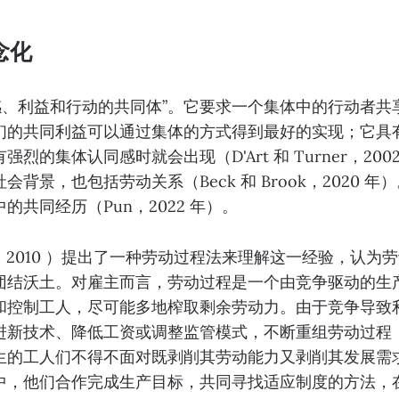
念化
情感、利益和行动的共同体”。它要求一个集体中的行动者共
们的共同利益可以通过集体的方式得到最好的实现；它具
烈的集体认同感时就会出现（D'Art 和 Turner，2002
背景，也包括劳动关系（Beck 和 Brook，2020 
的共同经历（Pun，2022 年）。
ni，2010 ）提出了一种劳动过程法来理解这一经验，认为
团结沃土。对雇主而言，劳动过程是一个由竞争驱动的生
和控制工人，尽可能多地榨取剩余劳动力。由于竞争导致
进新技术、降低工资或调整监管模式，不断重组劳动过程
生的工人们不得不面对既剥削其劳动能力又剥削其发展需
中，他们合作完成生产目标，共同寻找适应制度的方法，