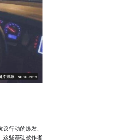
抗议行动的爆发、
。这些基础被作者