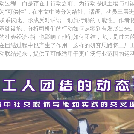
动过程，而是存在于行动之前、为行动提供土壤与可
为“可供性”，在本文中被分为结社、话语、动员三层
联系彼此、形成反对话语、动员行动的可能性。作者
基础设施，分析司机们的行动如何从零到有发展出来
的社会经济特征也影响了他们如何团结，尤其是过去
在团结过程中也产生了作用。这样的研究思路将工厂
动联结起来，提供了可能适用于更广泛行业范围的运