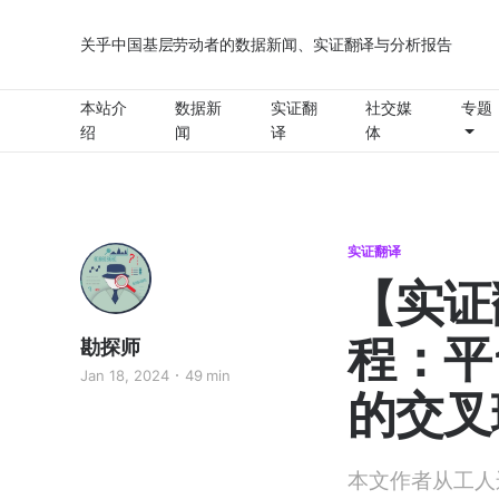
关乎中国基层劳动者的数据新闻、实证翻译与分析报告
本站介
数据新
实证翻
社交媒
专题
绍
闻
译
体
实证翻译
【实证
程：平
勘探师
Jan 18, 2024
49 min
的交叉
本文作者从工人