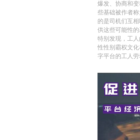
爆发、协商和变
些基础被作者称
的是司机们互相
供这些可能性的
特别发现，工人
性性别霸权文化
字平台的工人劳