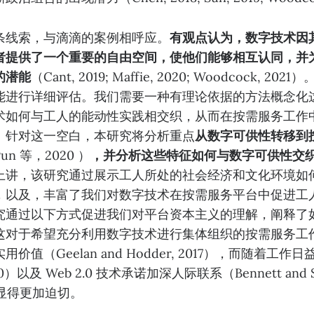
条线索，与滴滴的案例相呼应。
有观点认为，数字技术因
者提供了一个重要的自由空间，使他们能够相互认同，并
的潜能
（Cant, 2019; Maffie, 2020; Woodcock, 
能进行详细评估。我们需要一种有理论依据的方法概念化
术如何与工人的能动性实践相交织，从而在按需服务工作
。针对这一空白，本研究将分析重点
从数字可供性转移到
un 等，2020 ）
，并分析这些特征如何与数字可供性交
上讲，该研究通过展示工人所处的社会经济和文化环境如
，以及，丰富了我们对数字技术在按需服务平台中促进工
究通过以下方式促进我们对平台资本主义的理解，阐释了
这对于希望充分利用数字技术进行集体组织的按需服务工
值（Geelan and Hodder, 2017），而随着工作日
2020）以及 Web 2.0 技术承诺加深人际联系（Bennett and Se
点显得更加迫切。