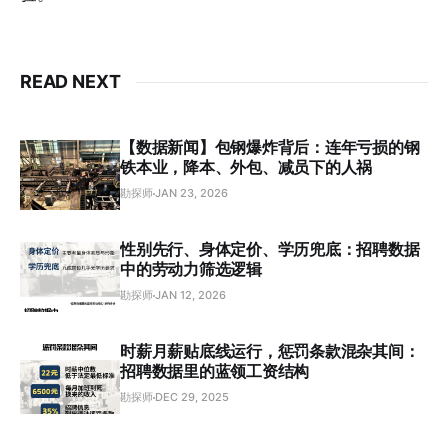
READ NEXT
【数据新闻】包钢爆炸背后：连年亏损的钢
铁本业，降本、外包、减员下的人祸
勘探师
JAN 23, 2026
性别先行、身体定价、学历兜底：招聘数据
中的劳动力筛选逻辑
勘探师
JAN 12, 2026
时薪月薪贴底线运行，惩罚条款混杂其间：
招聘数据里的蓝领工资结构
勘探师
DEC 29, 2025