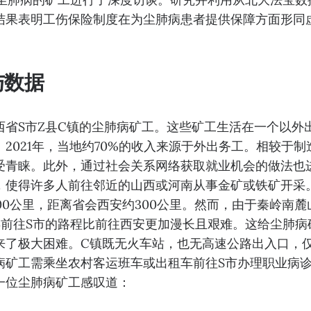
结果表明工伤保险制度在为尘肺病患者提供保障方面形同
与数据
西省S市Z县C镇的尘肺病矿工。这些矿工生活在一个以外
2021年，当地约70%的收入来源于外出务工。相较于
受青睐。此外，通过社会关系网络获取就业机会的做法也
，使得许多人前往邻近的山西或河南从事金矿或铁矿开采
00公里，距离省会西安约300公里。然而，由于秦岭南
县前往S市的路程比前往西安更加漫长且艰难。这给尘肺病
来了极大困难。C镇既无火车站，也无高速公路出入口，
病矿工需乘坐农村客运班车或出租车前往S市办理职业病
一位尘肺病矿工感叹道：