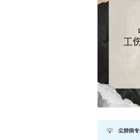
💡
尘肺病专