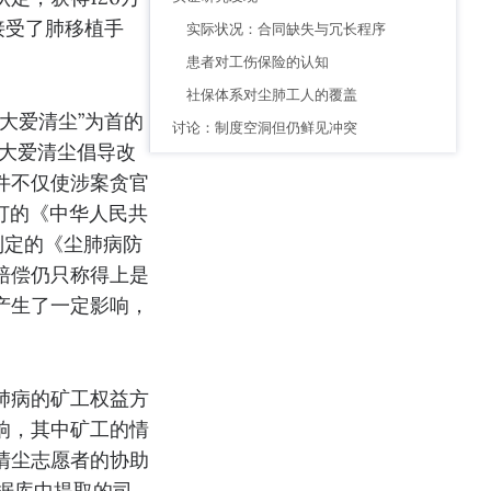
接受了肺移植手
实际状况：合同缺失与冗长程序
患者对工伤保险的认知
社保体系对尘肺工人的覆盖
大爱清尘”为首的
讨论：制度空洞但仍鲜见冲突
，大爱清尘倡导改
件不仅使涉案贪官
修订的《中华人民共
制定的《尘肺病防
赔偿仍只称得上是
然产生了一定影响，
肺病的矿工权益方
响，其中矿工的情
清尘志愿者的协助
据库中提取的司