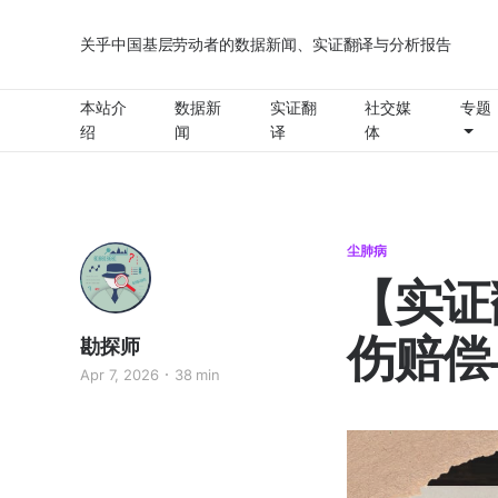
关乎中国基层劳动者的数据新闻、实证翻译与分析报告
本站介
数据新
实证翻
社交媒
专题
绍
闻
译
体
尘肺病
【实证
伤赔偿
勘探师
Apr 7, 2026
38 min