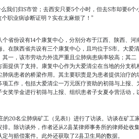
什么我们归S市管；去西安只要5个小时，但去S市却要6个
这个职业病诊断证明？实在太麻烦了！”
八个省份设有14个康复中心，分别分布于江西、陕西、河
海。在陕西省共设有三个康复中心，且均位于S市。大爱清
：其一，该市劳动力外流严重且尘肺病患病率较高；其二
方面提供了支持。康复中心作为大爱清尘在当地的分支机
尘肺病患者的桥梁作用。其主要职责是为患者提供治疗的
多项工作，包括大爱清尘一万元医疗资助的初筛与上报、
子女奖学金进行初筛与上报、组织患者子女夏令营活动，
村庄的20名尘肺病矿工（见表1）进行了访谈。访谈在矿工
安排。除访谈外，作者还从Z县某律师事务所的律师处收
认定与赔偿案件。此外还获取了Z县卫生局的数据。