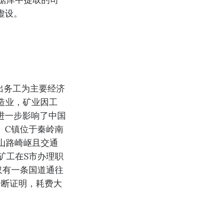
虚设。
出务工为主要经济
制造业，矿业因工
进一步影响了中国
。C镇位于秦岭南
麓山路崎岖且交通
矿工在S市办理职
仅有一条国道通往
诊断证明，耗费大